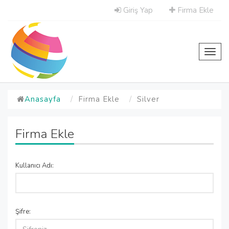
Giriş Yap
Firma Ekle
Toggl
navig
Anasayfa
Firma Ekle
Silver
Firma Ekle
Kullanıcı Adı:
Şifre: