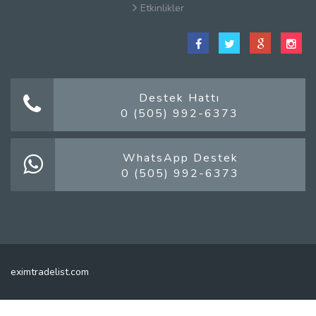
Etkinlikler
Satış Sözleşmesi
Hakkımızda
Kullanım Koşulları
Güvenlik
Destek Hattı
0 (505) 992-6373
Gizlilik Sözleşmesi
Firma Rehberi Nedir?
İletişim
WhatsApp Destek
0 (505) 992-6373
eximtradelist.com