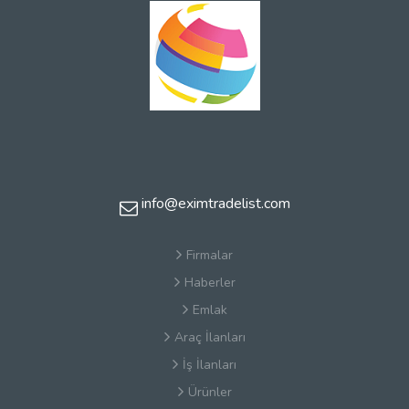
info@eximtradelist.com
Firmalar
Haberler
Emlak
Araç İlanları
İş İlanları
Ürünler